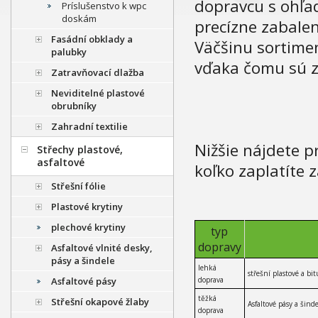
dopravcu s ohľad
Príslušenstvo k wpc
doskám
precízne zabalen
Fasádní obklady a
Väčšinu sortime
palubky
vďaka čomu sú z
Zatravňovací dlažba
Neviditelné plastové
obrubníky
Zahradní textilie
Nižšie nájdete p
Střechy plastové,
asfaltové
koľko zaplatíte 
Střešní fólie
Plastové krytiny
plechové krytiny
typ
dopravy
Asfaltové vlnité desky,
pásy a šindele
lehká
střešní plastové a bi
Asfaltové pásy
doprava
těžká
Střešní okapové žlaby
Asfaltové pásy a šin
doprava