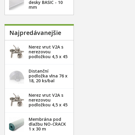
desky BASIC - 10
mm
Najpredávanejšie
Nerez vrut V2A s
nerezovou
podložkou 4,5 x 45
mm - 20ks
Distanční
podložka vlna 76 x
18, 20 ks/bal
Nerez vrut V2A s
nerezovou
podložkou 4,5 x 45
mm - 100ks
Membrána pod
dlažbu NO-CRACK
1 x 30 m