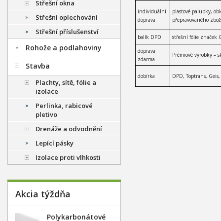
Střešní okna
individuální
plastové palubky, ob
Střešní oplechování
doprava
přepravovaného zboží
Střešní příslušenství
balík DPD
střešní fólie značek G
Rohože a podlahoviny
doprava
Prémiové výrobky – sk
zdarma
Stavba
dobírka
DPD, Toptrans, Geis,
Plachty, sítě, fólie a
izolace
Perlinka, rabicové
pletivo
Drenáže a odvodnění
Lepící pásky
Izolace proti vlhkosti
Akcia týždňa
Polykarbonátové