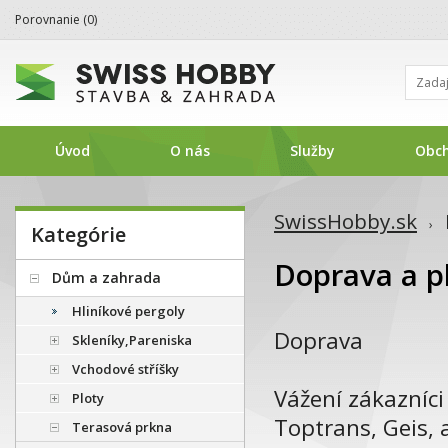
Porovnanie (
0
)
Úvod
O nás
Služby
Obc
SwissHobby.sk
›
Kategórie
Doprava a p
Dům a zahrada
Hliníkové pergoly
Doprava
Skleníky,Pareniska
Vchodové stříšky
Vážení zákazníc
Ploty
Toptrans, Geis,
Terasová prkna