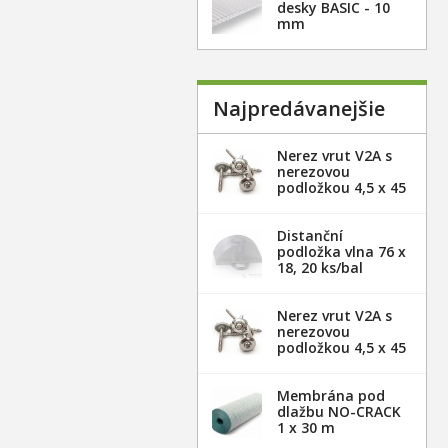
desky BASIC - 10
mm
Najpredávanejšie
Nerez vrut V2A s
nerezovou
podložkou 4,5 x 45
mm - 20ks
Distanční
podložka vlna 76 x
18, 20 ks/bal
Nerez vrut V2A s
nerezovou
podložkou 4,5 x 45
mm - 100ks
Membrána pod
dlažbu NO-CRACK
1 x 30 m