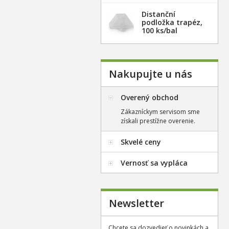
Distanční
podložka trapéz,
100 ks/bal
Nakupujte u nás
Overený obchod
Zákazníckym servisom sme
získali prestížne overenie.
Skvelé ceny
Vernosť sa vypláca
Newsletter
Chcete sa dozvedieť o novinkách a