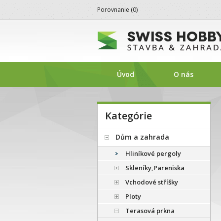
Porovnanie (
0
)
SwissHobby.sk
Úvod
O nás
Kategórie
Dům a zahrada
Hliníkové pergoly
Skleníky,Pareniska
Vchodové stříšky
Ploty
Terasová prkna