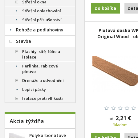
Střešní okna
Do košíka
Deta
Střešní oplechování
Střešní příslušenství
Rohože a podlahoviny
Plotová doska W
Original Wood - o
Stavba
Plachty, sítě, fólie a
izolace
Perlinka, rabicové
pletivo
Drenáže a odvodnění
Lepící pásky
Izolace proti vlhkosti
2,21 €
od
Akcia týždňa
Skladom
Polykarbonátové
Do košíka
Deta