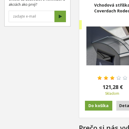
akciách ako prvý?
Vchodová stříšk
Coverdach Rode
Novinka
121,28 €
Skladom
Do košíka
Deta
Prečo si nás vy