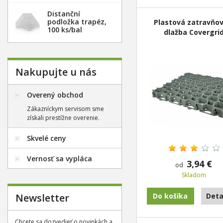
Distanční
podložka trapéz,
Plastová zatravňov
100 ks/bal
dlažba Covergri
Antislip
Nakupujte u nás
Overený obchod
Zákazníckym servisom sme
získali prestížne overenie.
Skvelé ceny
Vernosť sa vypláca
3,94 €
od
Skladom
Newsletter
Do košíka
Deta
Chcete sa dozvedieť o novinkách a