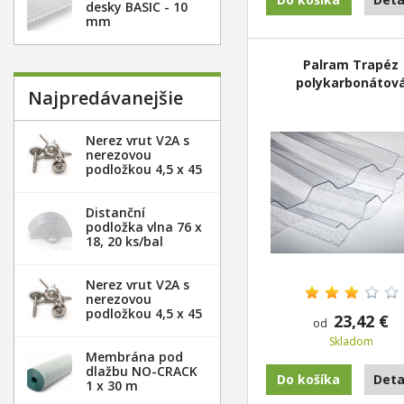
desky BASIC - 10
mm
Palram Trapéz
polykarbonátov
Najpredávanejšie
deska - čirá
Nerez vrut V2A s
nerezovou
podložkou 4,5 x 45
mm - 20ks
Distanční
podložka vlna 76 x
18, 20 ks/bal
Nerez vrut V2A s
nerezovou
podložkou 4,5 x 45
23,42 €
od
mm - 100ks
Skladom
Membrána pod
dlažbu NO-CRACK
Do košíka
Deta
1 x 30 m