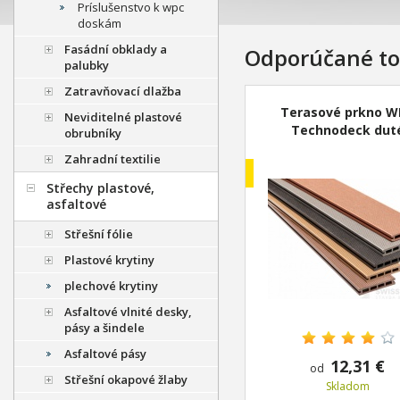
Príslušenstvo k wpc
doskám
Fasádní obklady a
Odporúčané to
palubky
Zatravňovací dlažba
Terasové prkno W
Neviditelné plastové
Technodeck dut
obrubníky
Zahradní textilie
Predĺžená záruka
Střechy plastové,
asfaltové
Střešní fólie
Plastové krytiny
plechové krytiny
Asfaltové vlnité desky,
pásy a šindele
Asfaltové pásy
12,31 €
od
Střešní okapové žlaby
Skladom