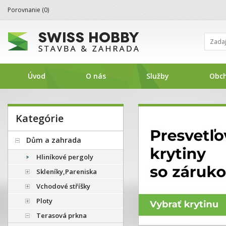
Porovnanie (
0
)
Úvod
O nás
Služby
Obc
Kategórie
1
3
4
2
Dům a zahrada
Hliníkové pergoly
Skleníky,Pareniska
Vchodové stříšky
Ploty
Terasová prkna