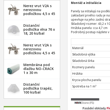
Montáž a inštalácia
Nerez vrut V2A s
nerezovou
Panely sa inštalujú na podk
podložkou 4,5 x 45
zakladaní prvého radu je n
mm - 20ks
upevňuje na jeho zadnú stra
Skladobný rozmer: 43,2 x 1
Distanční
Hrúbka panelu: cca 4,7 cm
podložka vlna 76 x
Podrobný postup nájdete 
18, 20 ks/bal
Nerez vrut V2A s
Materiál
nerezovou
podložkou 4,5 x 45
Skladobná výška
mm - 100ks
Skladobná šírka
Membrána pod
Rozmery panelu
dlažbu NO-CRACK
1 x 30 m
Hrúbka
Krycia plocha panelu
Distanční
Spotreba na 1 m²
podložka trapéz,
100 ks/bal