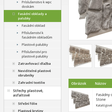
Príslušenstvo k wpc
doskám
Fasádní obklady a
palubky
Fasádní obklad
Příslušenství k
fasádním obkladům
Plastové palubky
Příslušenství pro
plastové palubky
Zatravňovací dlažba
Neviditelné plastové
obrubníky
Zahradní textilie
Obrázok
Názov
Střechy plastové,
Fasádny 
asfaltové
Stone
Střešní fólie
Katalógové
Plastové krytiny