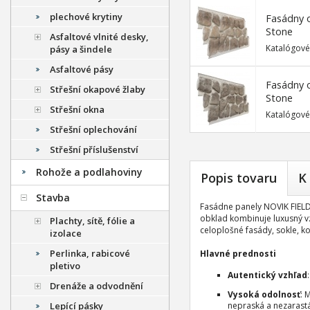
plechové krytiny
Fasádny 
Stone
Asfaltové vlnité desky,
Katalógové
pásy a šindele
Asfaltové pásy
Fasádny 
Střešní okapové žlaby
Stone
Střešní okna
Katalógové
Střešní oplechování
Střešní příslušenství
Rohože a podlahoviny
Popis tovaru
K
Stavba
Fasádne panely NOVIK FIEL
obklad kombinuje luxusný v
Plachty, sítě, fólie a
celoplošné fasády, sokle, ko
izolace
Perlinka, rabicové
Hlavné prednosti
pletivo
Autentický vzhľad
Drenáže a odvodnění
Vysoká odolnosť
: 
nepraská a nezaras
Lepící pásky