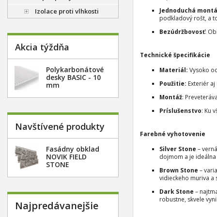
Jednoduchá montá
Izolace proti vlhkosti
podkladový rošt, a 
Bezúdržbovosť
: Ob
Akcia týždňa
Technické špecifikácie
Polykarbonátové
Materiál:
Vysoko od
desky BASIC - 10
Použitie:
Exteriér aj 
mm
Montáž
: Preveteráv
Príslušenstvo
: Ku 
Navštívené produkty
Farebné vyhotovenie
Fasádny obklad
Silver Stone
– verná
NOVIK FIELD
dojmom a je ideáln
STONE
Brown Stone
– vari
vidieckeho muriva a 
Dark Stone
– najtma
robustne, skvele vyn
Najpredávanejšie