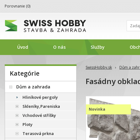
Porovnanie (
0
)
Úvod
O nás
Služby
Obc
SwissHobby.sk
›
Dům a zah
Kategórie
Fasádny obkla
Dům a zahrada
Hliníkové pergoly
Skleníky,Pareniska
Novinka
Vchodové stříšky
Ploty
Terasová prkna