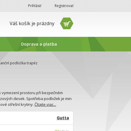
Prihlásiť
Registrovať
Váš košík je prázdny
Doprava a platba
tanční podložka trapéz
k vymezení prostoru při bezpečném
zových desek. Spotřeba podložek je min
ové střešní krytiny.
Čítajte viac...
Gutta