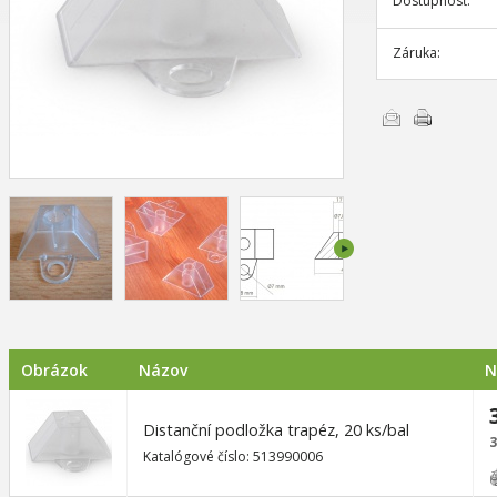
Dostupnosť:
Záruka:
Poslať e-mailom
Vytlačiť
Obrázok
Názov
N
Distanční podložka trapéz, 20 ks/bal
3
Katalógové číslo: 513990006