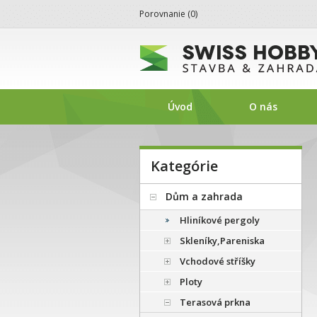
Porovnanie (
0
)
SwissHobby.sk
Úvod
O nás
Kategórie
Dům a zahrada
Hliníkové pergoly
Skleníky,Pareniska
Vchodové stříšky
Ploty
Terasová prkna