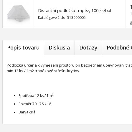
Distanční podložka trapéz, 100 ks/bal
1
Katalógové číslo: 513990005
Popis tovaru
Diskusia
Dotazy
Podobné 
Podložka určená k vymezení prostoru při bezpečném upevňování tra
min 12 ks / 1m2 trapézové střešní krytiny.
2
Spotřeba 12 ks / 1m
Rozměr 70 - 76 x 18
Barva čirá