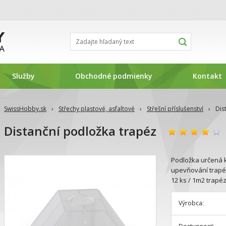
Služby
Obchodné podmienky
Kontakt
SwissHobby.sk
›
Střechy plastové, asfaltové
›
Střešní příslušenství
›
Dis
Distanční podložka trapéz
Podložka určená 
upevňování trapé
12 ks / 1m2 trapéz
Výrobca: