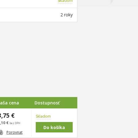
Skladom
2 roky
aša cena
Dostupnosť
3,75 €
Skladom
,10 €
bez DPH
Porovnat