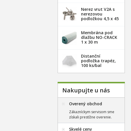
Nerez vrut V2A s
nerezovou
podložkou 4,5 x 45
mm - 100ks
Membrána pod
dlažbu NO-CRACK
1 x 30 m
Distanční
podložka trapéz,
100 ks/bal
Nakupujte u nás
Overený obchod
Zákazníckym servisom sme
získali prestížne overenie.
Skvelé ceny