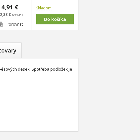
14,91 €
Skladom
2,33 €
bez DPH
Porovnat
tovary
pézových desek. Spotřeba podložek je