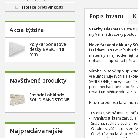
Izolace proti vlhkosti
Popis tovaru
K
Akcia týždňa
Vzorky zdarma!
Nejste si
my Vám rádi vzorky poštou
Polykarbonátové
Nové fasádní obklady 
desky BASIC - 10
fasádami. Atraktivní vzhled 
mm
materiály a nejmodernější 
dokonale napodobit přírod
Výrobek v sobě spojuje est
vše umožňuje rychle a ekono
Navštívené produkty
SANDTONE jsou vyrobené z po
proti mechanickému poškoze
izolací umožňuje výrazně sní
Fasádní obklady
SOLID SANDSTONE
Hlavní přednosti fasádníc
- Estetika, věrná imitace pří
- Trvanlivost, která zaručuj
- Snadná, rychlá a suchá mo
- Odolnost vůči atmosféric
Najpredávanejšie
- Odvětrávaná fasáda ideál