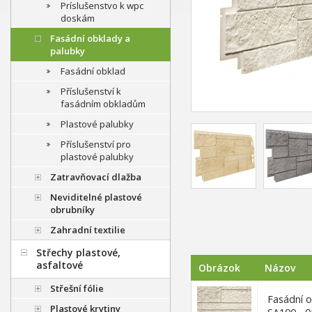
Príslušenstvo k wpc
doskám
Fasádní obklady a
palubky
Fasádní obklad
Příslušenství k
fasádním obkladům
Plastové palubky
Příslušenství pro
plastové palubky
Zatravňovací dlažba
Neviditelné plastové
obrubníky
Zahradní textilie
Střechy plastové,
asfaltové
Obrázok
Názov
Střešní fólie
Fasádní 
Plastové krytiny