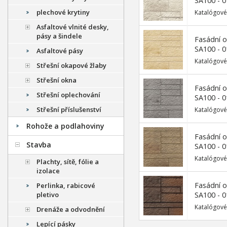
SA100 - 0
plechové krytiny
Katalógové
Asfaltové vlnité desky,
pásy a šindele
Fasádní 
SA100 - 0
Asfaltové pásy
Katalógové
Střešní okapové žlaby
Střešní okna
Fasádní 
Střešní oplechování
SA100 - 0
Střešní příslušenství
Katalógové
Rohože a podlahoviny
Fasádní 
Stavba
SA100 - 0
Katalógové
Plachty, sítě, fólie a
izolace
Fasádní 
Perlinka, rabicové
pletivo
SA100 - 0
Katalógové
Drenáže a odvodnění
Lepící pásky