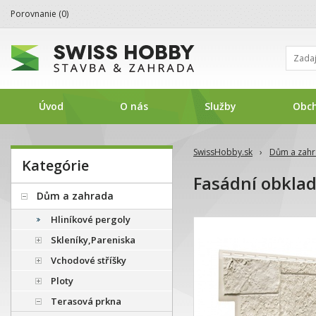
Porovnanie (
0
)
Úvod
O nás
Služby
Obc
SwissHobby.sk
›
Dům a zah
Kategórie
Fasádní obkla
Dům a zahrada
Hliníkové pergoly
Skleníky,Pareniska
Vchodové stříšky
Ploty
Terasová prkna