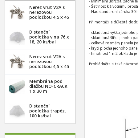
- Minimální údržba, žádné n
- Šetrnost k životnímu pros
Nerez vrut V2A s
- Nadstandardní záruka 30 
nerezovou
podložkou 4,5 x 45
mm - 20ks
Při montáži je důležité dod
Distanční
- skladebná výška jednoho 
podložka vlna 76 x
- skladebná šířka jenoho pa
18, 20 ks/bal
- celkové rozměry panelu js
- krycí plocha jednoho panel
- hmotnost 1 m2 obkladu je 
Nerez vrut V2A s
nerezovou
Prohlédněte si také názorné
podložkou 4,5 x 45
mm - 100ks
Membrána pod
dlažbu NO-CRACK
1 x 30 m
Distanční
podložka trapéz,
100 ks/bal