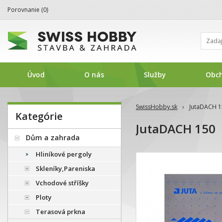
Porovnanie (
0
)
Úvod
O nás
Služby
Obc
SwissHobby.sk
›
JutaDACH 1
Kategórie
JutaDACH 150
Dům a zahrada
Hliníkové pergoly
Skleníky,Pareniska
Vchodové stříšky
Ploty
Terasová prkna