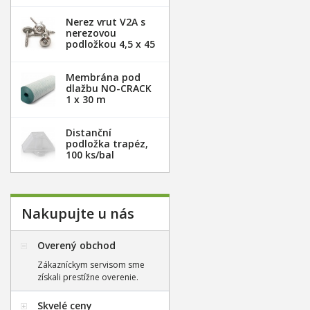
Nerez vrut V2A s
nerezovou
podložkou 4,5 x 45
mm - 100ks
Membrána pod
dlažbu NO-CRACK
1 x 30 m
Distanční
podložka trapéz,
100 ks/bal
Nakupujte u nás
Overený obchod
Zákazníckym servisom sme
získali prestížne overenie.
Skvelé ceny