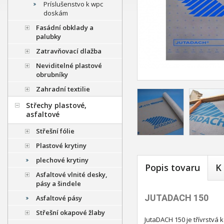
Príslušenstvo k wpc
doskám
Fasádní obklady a
palubky
Zatravňovací dlažba
Neviditelné plastové
obrubníky
Zahradní textilie
Střechy plastové,
asfaltové
Střešní fólie
Plastové krytiny
plechové krytiny
Popis tovaru
K
Asfaltové vlnité desky,
pásy a šindele
JUTADACH 150
Asfaltové pásy
Střešní okapové žlaby
JutaDACH 150 je třívrstvá