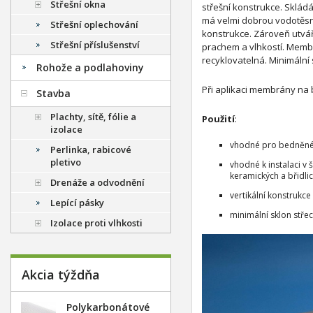
Střešní okna
střešní konstrukce. Skládá
má velmi dobrou vodotěsn
Střešní oplechování
konstrukce. Zároveň utvář
Střešní příslušenství
prachem a vlhkostí. Membr
recyklovatelná. Minimální s
Rohože a podlahoviny
Při aplikaci membrány na
Stavba
Plachty, sítě, fólie a
Použití
:
izolace
vhodné pro bedněné
Perlinka, rabicové
pletivo
vhodné k instalaci v
keramických a břidlic
Drenáže a odvodnění
vertikální konstrukce
Lepící pásky
minimální sklon stře
Izolace proti vlhkosti
Akcia týždňa
Polykarbonátové