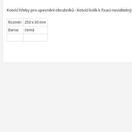
Kotvící hřeby pro upevnění obrubníků - Kotvící kolík k fixaci neviditel
Rozměr:
250 x 30 mm
Barva:
černá