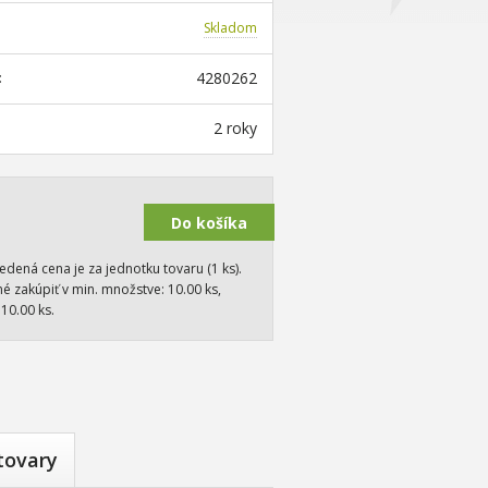
Skladom
4280262
:
2 roky
dená cena je za jednotku tovaru (1 ks).
é zakúpiť v min. množstve: 10.00 ks,
10.00 ks.
tovary