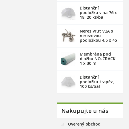
Distanční
podložka vlna 76 x
18, 20 ks/bal
Nerez vrut V2A s
nerezovou
podložkou 4,5 x 45
mm - 100ks
Membrána pod
dlažbu NO-CRACK
1 x 30 m
Distanční
podložka trapéz,
100 ks/bal
Nakupujte u nás
Overený obchod