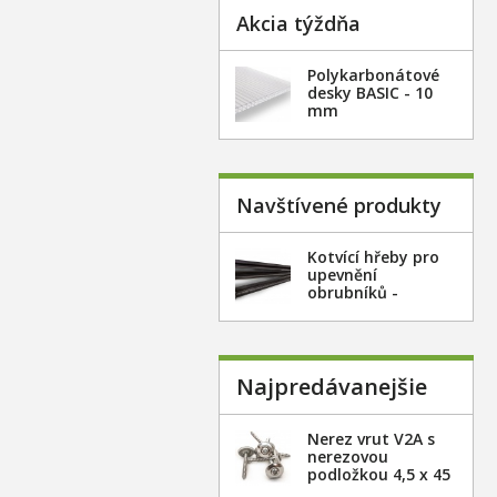
Akcia týždňa
Polykarbonátové
desky BASIC - 10
mm
Navštívené produkty
Kotvící hřeby pro
upevnění
obrubníků -
plastový
Najpredávanejšie
Nerez vrut V2A s
nerezovou
podložkou 4,5 x 45
mm - 20ks