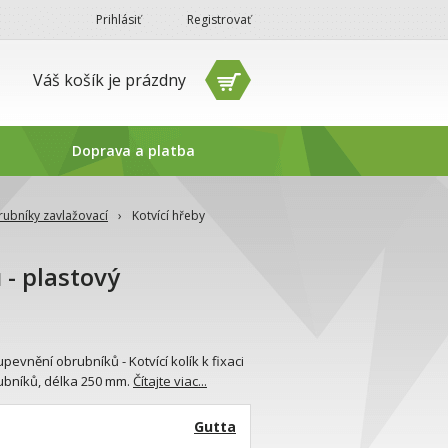
Prihlásiť
Registrovať
Váš košík je prázdny
Doprava a platba
ubníky zavlažovací
›
Kotvící hřeby
 - plastový
upevnění obrubníků - Kotvící kolík k fixaci
ubníků, délka 250 mm.
Čítajte viac...
Gutta