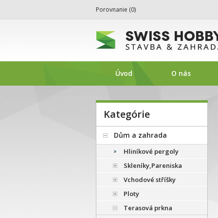
Porovnanie (
0
)
SwissHobby.sk
Úvod
O nás
Kategórie
Dům a zahrada
Hliníkové pergoly
Skleníky,Pareniska
Vchodové stříšky
Ploty
Terasová prkna