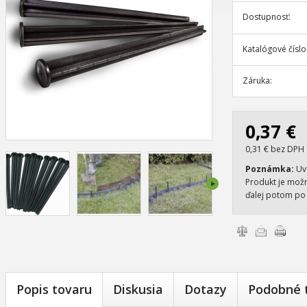
Dostupnosť:
Katalógové číslo
Záruka:
0,37 €
0,31 € bez DPH
Poznámka:
Uve
Produkt je možn
ďalej potom po 
Porovnať tovary
Poslať e-mailom
Vytlačiť
Popis tovaru
Diskusia
Dotazy
Podobné 