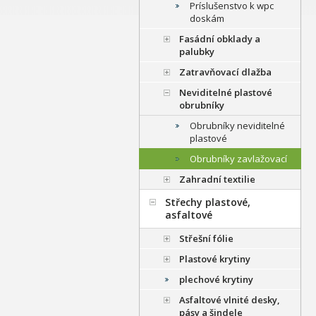
Príslušenstvo k wpc
doskám
Fasádní obklady a
palubky
Zatravňovací dlažba
Neviditelné plastové
obrubníky
Obrubníky neviditelné
plastové
Obrubníky zavlažovací
Zahradní textilie
Střechy plastové,
asfaltové
Střešní fólie
Plastové krytiny
plechové krytiny
Asfaltové vlnité desky,
pásy a šindele