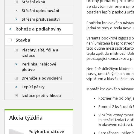
určený primárně pro konstr
Střešní okna
se stavěcím třmenem umož
Střešní oplechování
opatřen lepící páskou urč
Střešní příslušenství
Použitím krokvového nástavc
Jedná se tedy o zcela novou
Rohože a podlahoviny
Varianta podkroví Rigips s
Stavba
není umístěna bezprostředn
této dutině mezi sádrokart
Plachty, sítě, fólie a
tepla zpět do místnosti. D
izolace
prostupující konstrukce a pr
Perlinka, rabicové
Neméně důležitým kladem toh
pletivo
pásky, umístěným na spodní
Drenáže a odvodnění
výpočtem a klasifikačním o
Lepící pásky
Montáž krokvového nástavc
Izolace proti vlhkosti
Rozměříme polohy je
Pomocí 2 ks šroubů F
Vložíme vrstvy miner
Akcia týždňa
minerální izolaci v 
krokvovém nástavci.
Polykarbonátové
Parozábranu přilepím