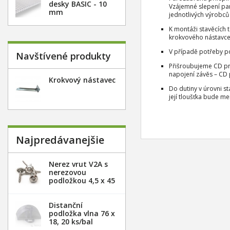
desky BASIC - 10
Vzájemné slepení pa
mm
jednotlivých výrobců
K montáži stavěcích
krokvového nástavce 
V případě potřeby po
Navštívené produkty
Přišroubujeme CD pro
napojení závěs – CD p
Krokvový nástavec
Do dutiny v úrovni s
její tloušťka bude me
Najpredávanejšie
Nerez vrut V2A s
nerezovou
podložkou 4,5 x 45
mm - 20ks
Distanční
podložka vlna 76 x
18, 20 ks/bal