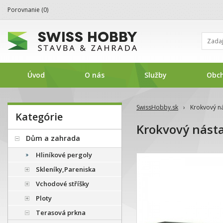
Porovnanie (
0
)
Úvod
O nás
Služby
Obc
SwissHobby.sk
›
Krokvový n
Kategórie
Krokvový nást
Dům a zahrada
Hliníkové pergoly
Skleníky,Pareniska
Vchodové stříšky
Ploty
Terasová prkna