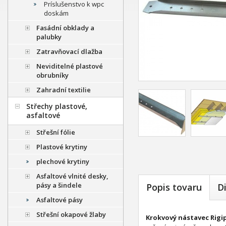
Príslušenstvo k wpc
doskám
Fasádní obklady a
palubky
Zatravňovací dlažba
Neviditelné plastové
obrubníky
Zahradní textilie
Střechy plastové,
asfaltové
Střešní fólie
Plastové krytiny
plechové krytiny
Asfaltové vlnité desky,
pásy a šindele
Popis tovaru
D
Asfaltové pásy
Střešní okapové žlaby
Krokvový nástavec Rigi