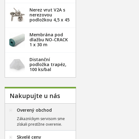
Nerez vrut V2A s
nerezovou
podložkou 4,5 x 45
mm - 100ks
Membrána pod
dlažbu NO-CRACK
1 x 30 m
Distanční
podložka trapéz,
100 ks/bal
Nakupujte u nás
Overený obchod
Zákazníckym servisom sme
získali prestížne overenie.
Skvelé ceny