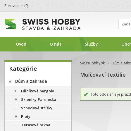
Porovnanie (
0
)
Úvod
O nás
Služby
Obc
SwissHobby.sk
›
Dům a zah
Kategórie
Mulčovací textilie
Dům a zahrada
Hliníkové pergoly
Toto oddelenie je prázd
Skleníky,Pareniska
Vchodové stříšky
Ploty
Terasová prkna