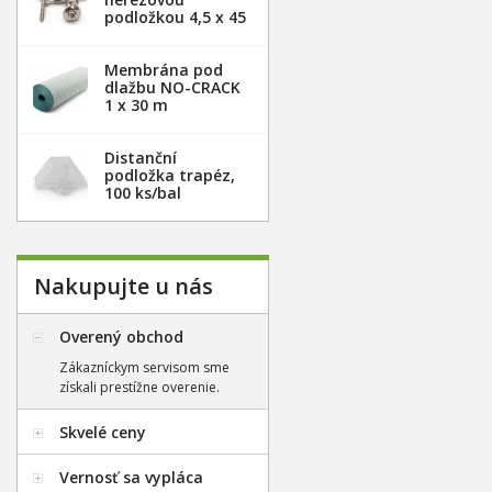
podložkou 4,5 x 45
mm - 100ks
Membrána pod
dlažbu NO-CRACK
1 x 30 m
Distanční
podložka trapéz,
100 ks/bal
Nakupujte u nás
Overený obchod
Zákazníckym servisom sme
získali prestížne overenie.
Skvelé ceny
Vernosť sa vypláca