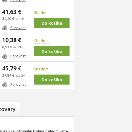
41,63 €
Skladom
34,40 €
bez DPH
Porovnat
10,38 €
Skladom
8,57 €
bez DPH
Porovnat
45,79 €
Skladom
37,84 €
bez DPH
Porovnat
tovary
raňuje vytrhnutiu krytiny v silnom vetre.