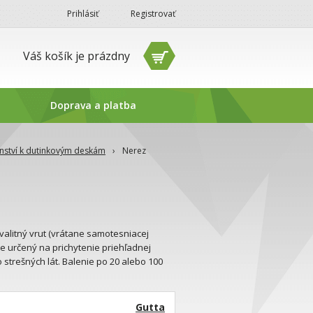
Prihlásiť
Registrovať
Váš košík je prázdny
Doprava a platba
enství k dutinkovým deskám
›
Nerez
Kvalitný vrut (vrátane samotesniacej
e určený na prichytenie priehľadnej
o strešných lát. Balenie po 20 alebo 100
Gutta