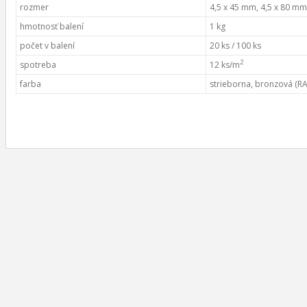
rozmer
4,5 x 45 mm, 4,5 x 80 mm
hmotnosť balení
1 kg
počet v balení
20 ks / 100 ks
2
spotreba
12 ks/m
farba
strieborna, bronzová (RA