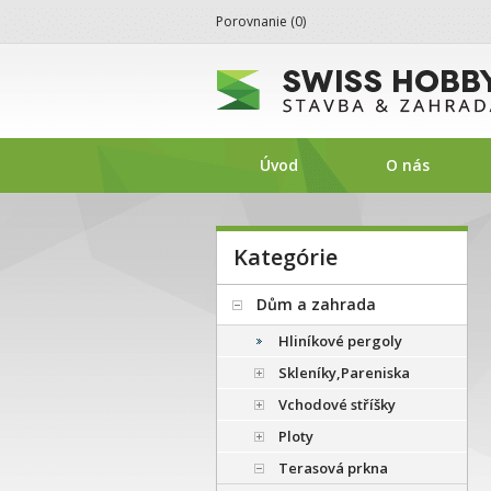
Porovnanie (
0
)
SwissHobby.sk
Úvod
O nás
Kategórie
Dům a zahrada
Hliníkové pergoly
Skleníky,Pareniska
Vchodové stříšky
Ploty
Terasová prkna