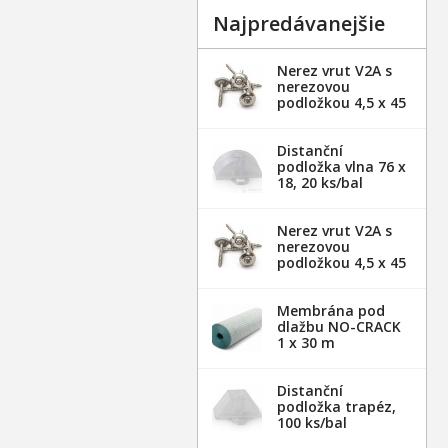
Najpredávanejšie
Nerez vrut V2A s
nerezovou
podložkou 4,5 x 45
mm - 20ks
Distanční
podložka vlna 76 x
18, 20 ks/bal
Nerez vrut V2A s
nerezovou
podložkou 4,5 x 45
mm - 100ks
Membrána pod
dlažbu NO-CRACK
1 x 30 m
Distanční
podložka trapéz,
100 ks/bal