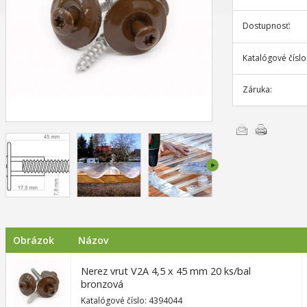
Dostupnosť:
Katalógové číslo
Záruka:
Poslať e-mailom
Vytlačiť
Obrázok
Názov
Nerez vrut V2A 4,5 x 45 mm 20 ks/bal
bronzová
Katalógové číslo: 4394044