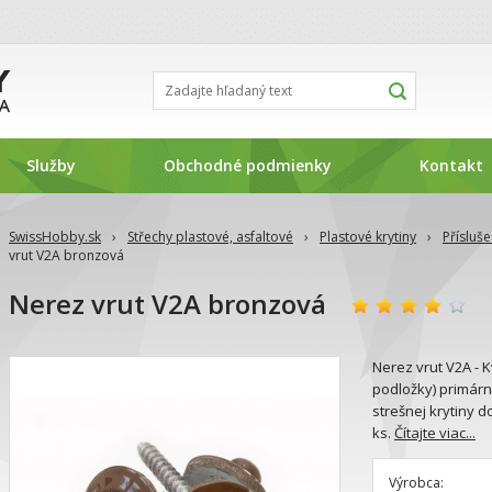
Služby
Obchodné podmienky
Kontakt
SwissHobby.sk
›
Střechy plastové, asfaltové
›
Plastové krytiny
›
Přísluš
vrut V2A bronzová
Nerez vrut V2A bronzová
Nerez vrut V2A - 
podložky) primárn
strešnej krytiny d
ks.
Čítajte viac...
Výrobca: