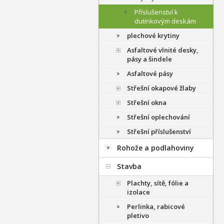
Příslušenství k
dutinkovým deskám
plechové krytiny
Asfaltové vlnité desky,
pásy a šindele
Asfaltové pásy
Střešní okapové žlaby
Střešní okna
Střešní oplechování
Střešní příslušenství
Rohože a podlahoviny
Stavba
Plachty, sítě, fólie a
izolace
Perlinka, rabicové
pletivo