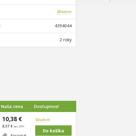
Skladom
4394044
:
2 roky
Naša cena
Dostupnosť
10,38 €
Skladom
8,57 €
bez DPH
Porovnat