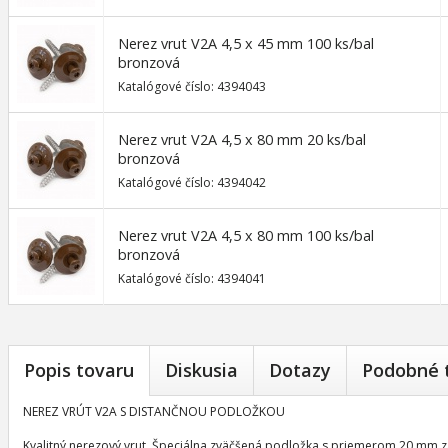
Nerez vrut V2A 4,5 x 45 mm 100 ks/bal
bronzová
Katalógové číslo: 4394043
Nerez vrut V2A 4,5 x 80 mm 20 ks/bal
bronzová
Katalógové číslo: 4394042
Nerez vrut V2A 4,5 x 80 mm 100 ks/bal
bronzová
Katalógové číslo: 4394041
Popis tovaru
Diskusia
Dotazy
Podobné 
NEREZ VRÚT V2A S DISTANČNOU PODLOŽKOU
Kvalitný nerezový vrut. Špeciálna zväčšená podložka s priemerom 20 mm zab