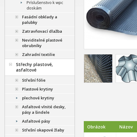
Príslušenstvo k wpc
doskám
Fasádní obklady a
palubky
Zatravňovací dlažba
Neviditelné plastové
obrubníky
Zahradní textilie
Střechy plastové,
asfaltové
Střešní fólie
Plastové krytiny
plechové krytiny
Asfaltové vlnité desky,
pásy a šindele
Asfaltové pásy
Obrázok
Názov
Střešní okapové žlaby