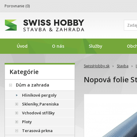
Porovnanie (
0
)
Úvod
O nás
Služby
Obc
SwissHobby.sk
›
Stavba
›
Kategórie
Nopová folie S
Dům a zahrada
Hliníkové pergoly
Skleníky,Pareniska
Vchodové stříšky
Ploty
Terasová prkna