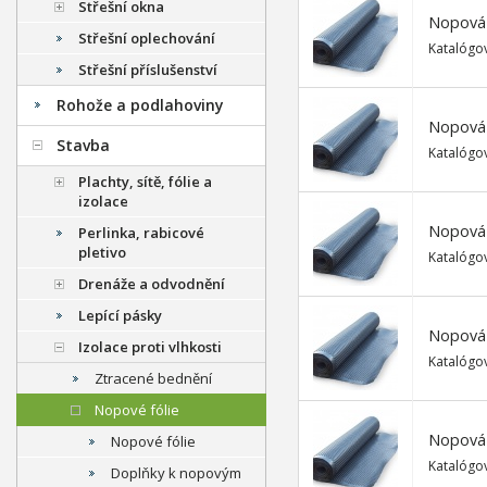
Střešní okna
Nopová f
Střešní oplechování
Katalógov
Střešní příslušenství
Rohože a podlahoviny
Nopová f
Stavba
Katalógov
Plachty, sítě, fólie a
izolace
Nopová f
Perlinka, rabicové
pletivo
Katalógov
Drenáže a odvodnění
Lepící pásky
Nopová f
Izolace proti vlhkosti
Katalógov
Ztracené bednění
Nopové fólie
Nopová f
Nopové fólie
Katalógov
Doplňky k nopovým