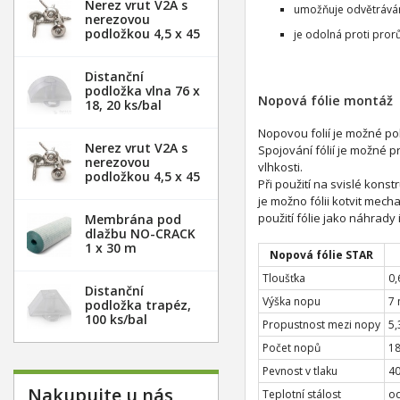
Nerez vrut V2A s
umožňuje odvětráván
nerezovou
podložkou 4,5 x 45
je odolná proti prorů
mm - 20ks
Distanční
podložka vlna 76 x
Nopová fólie montáž
18, 20 ks/bal
Nopovou folií je možné po
Nerez vrut V2A s
Spojování fólií je možné p
nerezovou
vlhkosti.
podložkou 4,5 x 45
Při použití na svislé kons
mm - 100ks
je možno fólii kotvit mec
použití fólie jako náhrady
Membrána pod
dlažbu NO-CRACK
1 x 30 m
Nopová fólie STAR
Tloušťka
0
Distanční
Výška nopu
7
podložka trapéz,
100 ks/bal
Propustnost mezi nopy
5,
Počet nopů
18
Pevnost v tlaku
4
Nakupujte u nás
Teplotní stálost
od