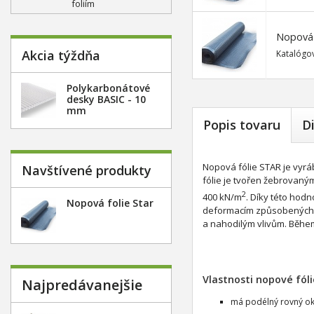
foliím
Nopová f
Akcia týždňa
Katalógov
Polykarbonátové
desky BASIC - 10
mm
Popis tovaru
D
Nopová fólie STAR je vyrá
Navštívené produkty
fólie je tvořen žebrovan
2
400 kN/m
. Díky této hod
Nopová folie Star
deformacím způsobených h
a nahodilým vlivům. Běhe
Vlastnosti nopové fóli
Najpredávanejšie
má podélný rovný ok