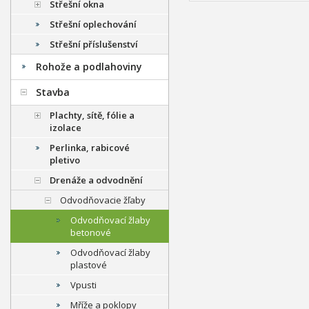
Střešní okna
Střešní oplechování
Střešní příslušenství
Rohože a podlahoviny
Stavba
Plachty, sítě, fólie a
izolace
Perlinka, rabicové
pletivo
Drenáže a odvodnění
Odvodňovacie žľaby
Odvodňovací žlaby
betonové
Odvodňovací žlaby
plastové
Vpusti
Mříže a poklopy