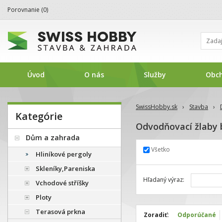
Porovnanie (
0
)
Úvod
O nás
Služby
Obc
SwissHobby.sk
›
Stavba
›
Kategórie
Odvodňovací žlaby
Dům a zahrada
Všetko
Hliníkové pergoly
Skleníky,Pareniska
Hľadaný výraz:
Vchodové stříšky
Ploty
Terasová prkna
Zoradiť:
Odporúčané