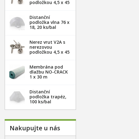
podložkou 4,5 x 45
mm - 20ks
Distanční
podložka vlna 76 x
18, 20 ks/bal
Nerez vrut V2A s
nerezovou
podložkou 4,5 x 45
mm - 100ks
Membrána pod
dlažbu NO-CRACK
1 x 30 m
Distanční
podložka trapéz,
100 ks/bal
Nakupujte u nás