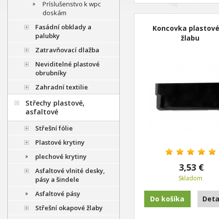
Príslušenstvo k wpc
doskám
Fasádní obklady a
Koncovka plastov
palubky
žlabu
Zatravňovací dlažba
Neviditelné plastové
obrubníky
Zahradní textilie
Střechy plastové,
asfaltové
Střešní fólie
Plastové krytiny
plechové krytiny
3,53 €
Asfaltové vlnité desky,
Skladom
pásy a šindele
Asfaltové pásy
Do košíka
Deta
Střešní okapové žlaby