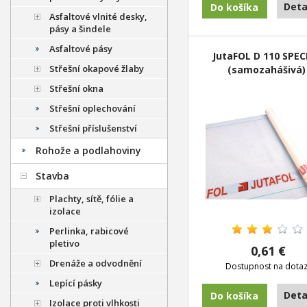
Deta
Asfaltové vlnité desky,
pásy a šindele
Asfaltové pásy
JutaFOL D 110 SPEC
Střešní okapové žlaby
(samozahášivá)
Střešní okna
Střešní oplechování
Střešní příslušenství
Rohože a podlahoviny
Stavba
Plachty, sítě, fólie a
izolace
Perlinka, rabicové
pletivo
0,61 €
Drenáže a odvodnění
Dostupnost na dota
Lepící pásky
Deta
Izolace proti vlhkosti