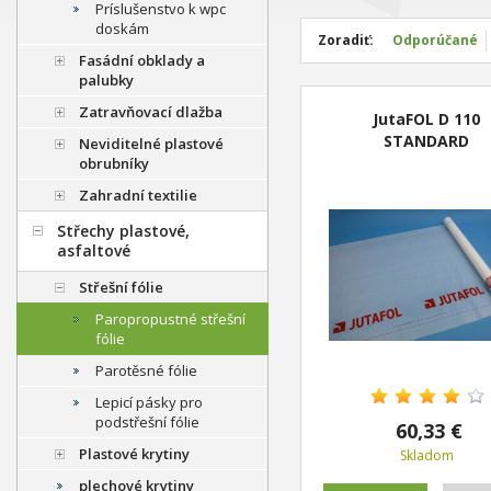
Príslušenstvo k wpc
doskám
Zoradiť:
Odporúčané
Fasádní obklady a
palubky
Zatravňovací dlažba
JutaFOL D 110
STANDARD
Neviditelné plastové
obrubníky
Zahradní textilie
Střechy plastové,
asfaltové
Střešní fólie
Paropropustné střešní
fólie
Parotěsné fólie
Lepicí pásky pro
podstřešní fólie
60,33 €
Plastové krytiny
Skladom
plechové krytiny