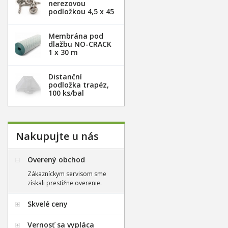
nerezovou
podložkou 4,5 x 45
mm - 100ks
Membrána pod
dlažbu NO-CRACK
1 x 30 m
Distanční
podložka trapéz,
100 ks/bal
Nakupujte u nás
Overený obchod
Zákazníckym servisom sme
získali prestížne overenie.
Skvelé ceny
Vernosť sa vypláca