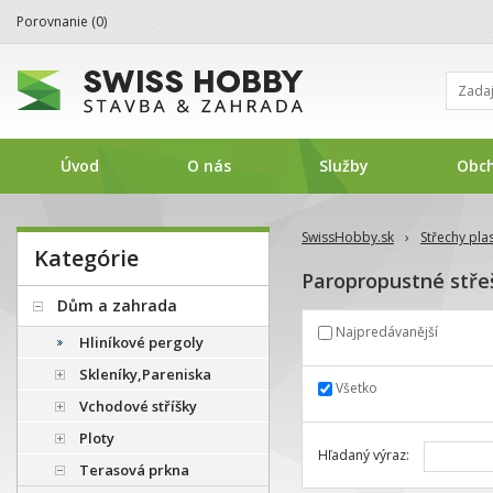
Porovnanie (
0
)
Úvod
O nás
Služby
Obc
SwissHobby.sk
›
Střechy pla
Kategórie
Paropropustné střeš
Dům a zahrada
Najpredávanější
Hliníkové pergoly
Skleníky,Pareniska
Všetko
Vchodové stříšky
Ploty
Hľadaný výraz:
Terasová prkna