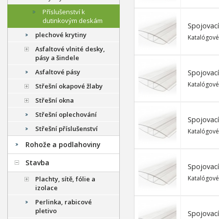
Příslušenství k
dutinkovým deskám
Spojovací
plechové krytiny
Katalógové
Asfaltové vlnité desky,
pásy a šindele
Asfaltové pásy
Spojovací
Katalógové
Střešní okapové žlaby
Střešní okna
Střešní oplechování
Spojovací
Střešní příslušenství
Katalógové
Rohože a podlahoviny
Stavba
Spojovací
Katalógové
Plachty, sítě, fólie a
izolace
Perlinka, rabicové
pletivo
Spojovací