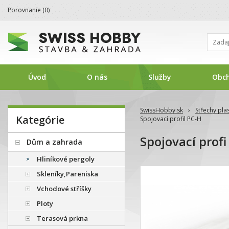
Porovnanie (
0
)
Úvod
O nás
Služby
Obc
SwissHobby.sk
›
Střechy pla
Kategórie
Spojovací profil PC-H
Spojovací profi
Dům a zahrada
Hliníkové pergoly
Skleníky,Pareniska
Vchodové stříšky
Ploty
Terasová prkna