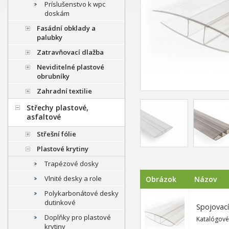
Príslušenstvo k wpc
doskám
Fasádní obklady a
palubky
Zatravňovací dlažba
Neviditelné plastové
obrubníky
Zahradní textilie
Střechy plastové,
asfaltové
Střešní fólie
Plastové krytiny
Trapézové dosky
Vlnité desky a role
Obrázok
Názov
Polykarbonátové desky
dutinkové
Spojovací
Doplňky pro plastové
Katalógové
krytiny