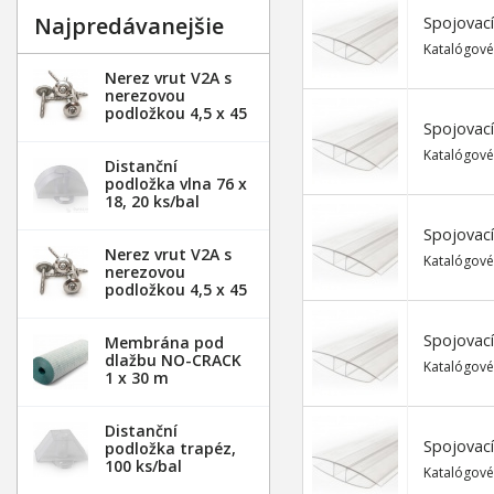
Najpredávanejšie
Spojovací
Katalógové
Nerez vrut V2A s
nerezovou
podložkou 4,5 x 45
Spojovací
mm - 20ks
Katalógové
Distanční
podložka vlna 76 x
18, 20 ks/bal
Spojovací
Nerez vrut V2A s
Katalógové
nerezovou
podložkou 4,5 x 45
mm - 100ks
Spojovací
Membrána pod
dlažbu NO-CRACK
Katalógové
1 x 30 m
Distanční
Spojovací
podložka trapéz,
100 ks/bal
Katalógové