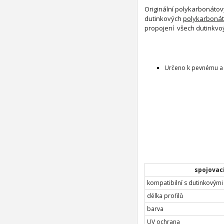
Originální polykarbonátov
dutinkových
polykarboná
propojení všech dutinkvo
Určeno k pevnému a
spojovací
kompatibilní s dutinkovými
délka profilů
barva
UV ochrana