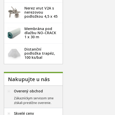
Nerez vrut V2A s
nerezovou
podložkou 4,5 x 45
mm - 100ks
Membrána pod
dlažbu NO-CRACK
1 x 30 m
Distanční
podložka trapéz,
100 ks/bal
Nakupujte u nás
Overený obchod
Zákazníckym servisom sme
získali prestížne overenie.
Skvelé ceny