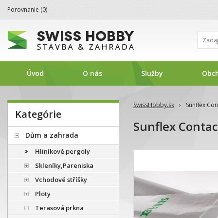
Porovnanie (
0
)
Úvod
O nás
Služby
Obc
SwissHobby.sk
›
Sunflex Con
Kategórie
Sunflex Contac
Dům a zahrada
Hliníkové pergoly
Skleníky,Pareniska
Vchodové stříšky
Ploty
Terasová prkna