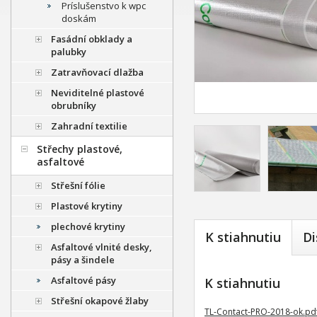
Príslušenstvo k wpc
doskám
Fasádní obklady a
palubky
Zatravňovací dlažba
Neviditelné plastové
obrubníky
Zahradní textilie
Střechy plastové,
asfaltové
Střešní fólie
Plastové krytiny
plechové krytiny
K stiahnutiu
Di
Asfaltové vlnité desky,
pásy a šindele
Asfaltové pásy
K stiahnutiu
Střešní okapové žlaby
TL-Contact-PRO-2018-ok.pd