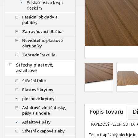
Príslušenstvo k wpc
doskám
Fasádní obklady a
palubky
Zatravňovací dlažba
Neviditelné plastové
obrubníky
Zahradní textilie
Střechy plastové,
asfaltové
Střešní fólie
Plastové krytiny
plechové krytiny
Asfaltové vlnité desky,
Popis tovaru
D
pásy a šindele
Asfaltové pásy
TRAPÉZOVÝ PLECH GUTTAT
Střešní okapové žlaby
Tento trapézový plech je i