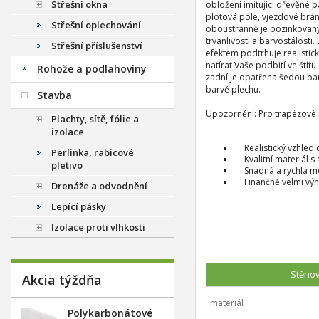
Střešní okna
obložení imitující dřevěné p
plotová pole, vjezdové brán
Střešní oplechování
oboustranně je pozinkovaný
trvanlivosti a barvostálosti
Střešní příslušenství
efektem podtrhuje realistick
natírat Vaše podbití ve ští
Rohože a podlahoviny
zadní je opatřena šedou ba
barvě plechu.
Stavba
Upozornění: Pro trapézové 
Plachty, sítě, fólie a
izolace
Realistický vzhled
Perlinka, rabicové
Kvalitní materiál 
pletivo
Snadná a rychlá m
Finančně velmi vý
Drenáže a odvodnění
Lepící pásky
Izolace proti vlhkosti
Stěnov
Akcia týždňa
materiál
Polykarbonátové