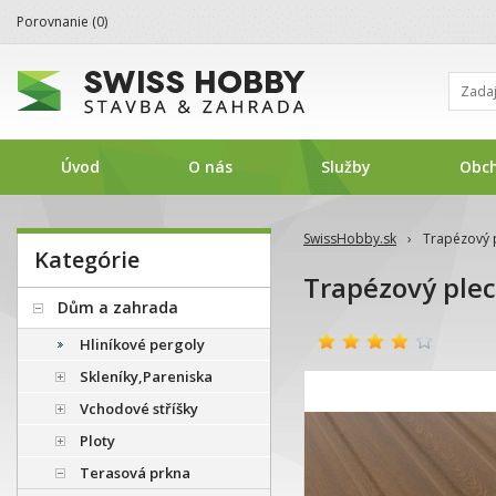
Porovnanie (
0
)
Úvod
O nás
Služby
Obc
SwissHobby.sk
›
Trapézový p
Kategórie
Trapézový plec
Dům a zahrada
Hliníkové pergoly
Skleníky,Pareniska
Vchodové stříšky
Ploty
Terasová prkna