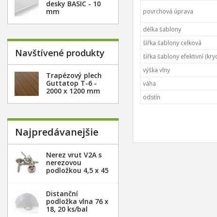
desky BASIC - 10
mm
povrchová úprava
délka šablony
šířka šablony celková
Navštívené produkty
šířka šablony efektivní (kryc
výška vlny
Trapézový plech
Guttatop T-6 -
váha
2000 x 1200 mm
odstín
Najpredávanejšie
Nerez vrut V2A s
nerezovou
podložkou 4,5 x 45
mm - 20ks
Distanční
podložka vlna 76 x
18, 20 ks/bal