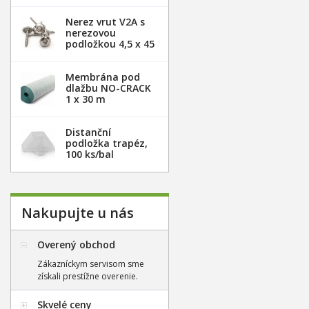
Nerez vrut V2A s
nerezovou
podložkou 4,5 x 45
mm - 100ks
Membrána pod
dlažbu NO-CRACK
1 x 30 m
Distanční
podložka trapéz,
100 ks/bal
Nakupujte u nás
Overený obchod
Zákazníckym servisom sme
získali prestížne overenie.
Skvelé ceny