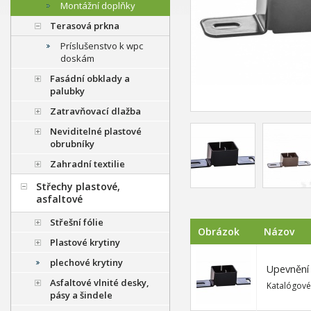
Montážní doplňky
Terasová prkna
Príslušenstvo k wpc
doskám
Fasádní obklady a
palubky
Zatravňovací dlažba
Neviditelné plastové
obrubníky
Zahradní textilie
Střechy plastové,
asfaltové
Střešní fólie
Obrázok
Názov
Plastové krytiny
plechové krytiny
Upevnění 
Asfaltové vlnité desky,
Katalógové
pásy a šindele