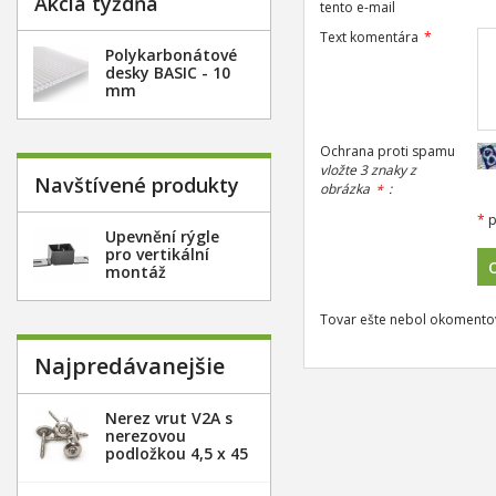
Akcia týždňa
tento e-mail
Text komentára
*
Polykarbonátové
desky BASIC - 10
mm
Ochrana proti spamu
vložte 3 znaky z
Navštívené produkty
obrázka
:
*
*
p
Upevnění rýgle
pro vertikální
montáž
Tovar ešte nebol okomentov
Najpredávanejšie
Nerez vrut V2A s
nerezovou
podložkou 4,5 x 45
mm - 20ks