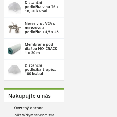
Distanční
podložka vlna 76 x
18, 20 ks/bal
Nerez vrut V2A s
nerezovou
podložkou 4,5 x 45
mm - 100ks
Membrána pod
dlažbu NO-CRACK
1 x 30 m
Distanční
podložka trapéz,
100 ks/bal
Nakupujte u nás
Overený obchod
Zákazníckym servisom sme