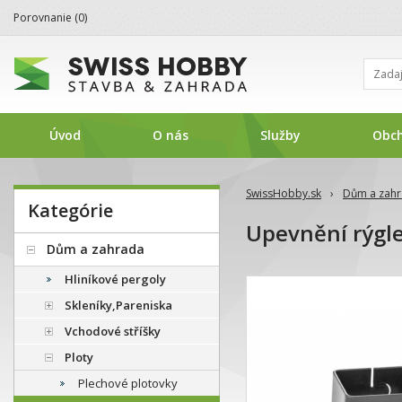
Porovnanie (
0
)
Úvod
O nás
Služby
Obc
SwissHobby.sk
›
Dům a zah
Kategórie
Upevnění rýgle
Dům a zahrada
Hliníkové pergoly
Skleníky,Pareniska
Vchodové stříšky
Ploty
Plechové plotovky