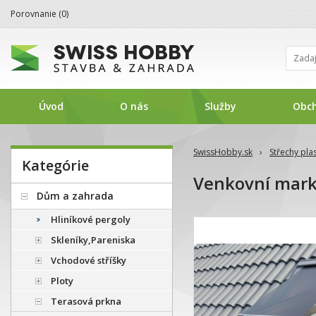
Porovnanie (
0
)
Úvod
O nás
Služby
Obc
SwissHobby.sk
›
Střechy pla
Kategórie
Venkovní mar
Dům a zahrada
Hliníkové pergoly
Skleníky,Pareniska
Vchodové stříšky
Ploty
Terasová prkna