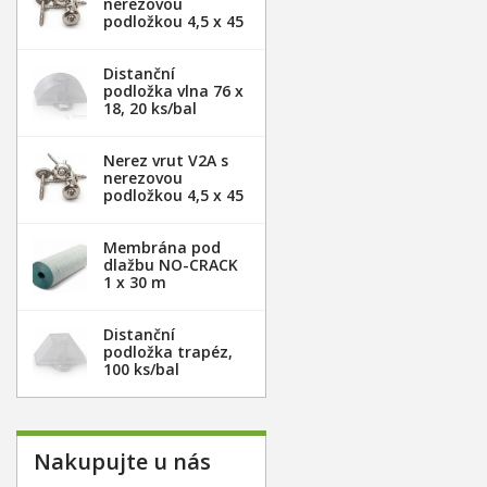
nerezovou
podložkou 4,5 x 45
mm - 20ks
Distanční
podložka vlna 76 x
18, 20 ks/bal
Nerez vrut V2A s
nerezovou
podložkou 4,5 x 45
mm - 100ks
Membrána pod
dlažbu NO-CRACK
1 x 30 m
Distanční
podložka trapéz,
100 ks/bal
Nakupujte u nás