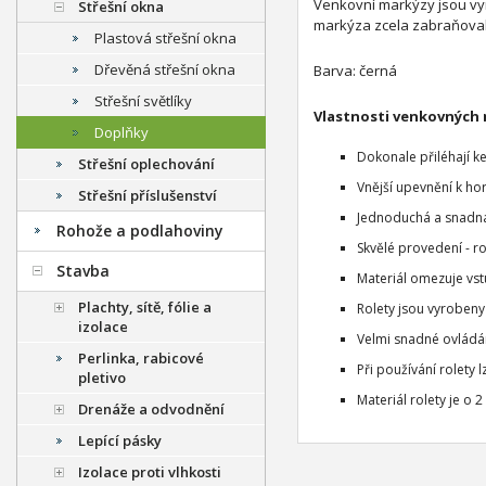
Venkovní markýzy jsou vyrá
Střešní okna
markýza zcela zabraňoval
Plastová střešní okna
Dřevěná střešní okna
Barva: černá
Střešní světlíky
Vlastnosti venkovných 
Doplňky
Dokonale přiléhají k
Střešní oplechování
Vnější upevnění k ho
Střešní příslušenství
Jednoduchá a snadná 
Rohože a podlahoviny
Skvělé provedení - rol
Stavba
Materiál omezuje vst
Plachty, sítě, fólie a
Rolety jsou vyroben
izolace
Velmi snadné ovládání
Perlinka, rabicové
Při používání rolety 
pletivo
Materiál rolety je o 
Drenáže a odvodnění
Lepící pásky
Izolace proti vlhkosti