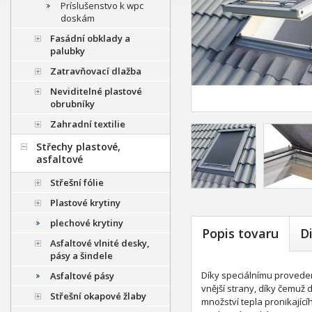
Príslušenstvo k wpc
doskám
Fasádní obklady a
palubky
Zatravňovací dlažba
Neviditelné plastové
obrubníky
Zahradní textilie
Střechy plastové,
asfaltové
Střešní fólie
Plastové krytiny
plechové krytiny
Popis tovaru
D
Asfaltové vlnité desky,
pásy a šindele
Díky speciálnímu proveden
Asfaltové pásy
vnější strany, díky čemuž 
Střešní okapové žlaby
množství tepla pronikající