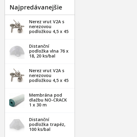
Najpredávanejšie
Nerez vrut V2A s
nerezovou
podložkou 4,5 x 45
mm - 20ks
Distanční
podložka vlna 76 x
18, 20 ks/bal
Nerez vrut V2A s
nerezovou
podložkou 4,5 x 45
mm - 100ks
Membrána pod
dlažbu NO-CRACK
1 x 30 m
Distanční
podložka trapéz,
100 ks/bal