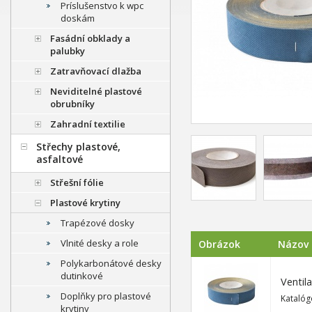
Príslušenstvo k wpc
doskám
Fasádní obklady a
palubky
Zatravňovací dlažba
Neviditelné plastové
obrubníky
Zahradní textilie
Střechy plastové,
asfaltové
Střešní fólie
Plastové krytiny
Trapézové dosky
Vlnité desky a role
Obrázok
Názov
Polykarbonátové desky
dutinkové
Ventil
Doplňky pro plastové
Katalóg
krytiny