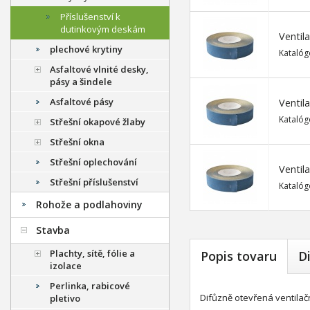
Příslušenství k
dutinkovým deskám
Ventil
plechové krytiny
Katalóg
Asfaltové vlnité desky,
pásy a šindele
Asfaltové pásy
Ventil
Katalóg
Střešní okapové žlaby
Střešní okna
Střešní oplechování
Ventil
Střešní příslušenství
Katalóg
Rohože a podlahoviny
Stavba
Plachty, sítě, fólie a
Popis tovaru
D
izolace
Perlinka, rabicové
Difůzně otevřená ventilač
pletivo