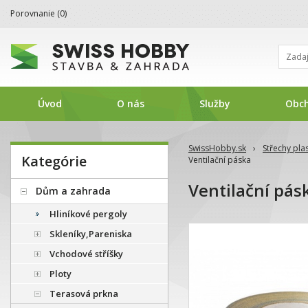
Porovnanie (
0
)
Úvod
O nás
Služby
Obc
SwissHobby.sk
›
Střechy pla
Kategórie
Ventilační páska
Ventilační pás
Dům a zahrada
Hliníkové pergoly
Skleníky,Pareniska
Vchodové stříšky
Ploty
Terasová prkna