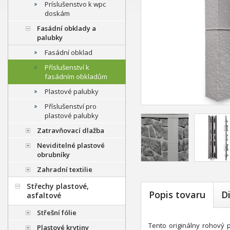
Príslušenstvo k wpc
doskám
Fasádní obklady a
palubky
Fasádní obklad
Příslušenství k
fasádním obkladům
Plastové palubky
Příslušenství pro
plastové palubky
Zatravňovací dlažba
Neviditelné plastové
obrubníky
Zahradní textilie
Střechy plastové,
Popis tovaru
D
asfaltové
Střešní fólie
Tento originálny rohový 
Plastové krytiny