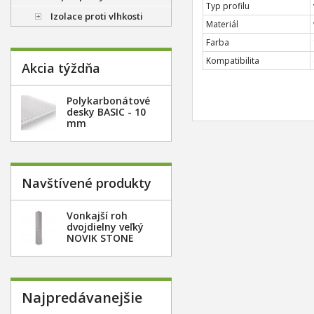
Typ profilu
Izolace proti vlhkosti
Materiál
Farba
Kompatibilita
Akcia týždňa
Polykarbonátové
desky BASIC - 10
mm
Navštívené produkty
Vonkajší roh
dvojdielny veľký
NOVIK STONE
RU202
Najpredávanejšie