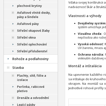
Vďaka svojej konštrukcii a
plechové krytiny
nadväznosť škár a štruktú
Asfaltové vlnité desky,
Vlastnosti a výhody
pásy a šindele
Dvojdielny systém
Asfaltové pásy
systém umožňuje jedn
Střešní okapové žlaby
Vizuálna zhoda:
Od
Střešní okna
nepôsobia ako rušivý
Vysoká odolnosť:
R
Střešní oplechování
UV žiareniu, mrazu aj
Střešní příslušenství
Ochrana nárožia:
P
vniknutím dažďovej 
Rohože a podlahoviny
Montáž a inštalácia
Stavba
Na upevnenie každého ro
Plachty, sítě, fólie a
sa inštaluje do kruhového
izolace
okrajom. Na montáž sa o
Perlinka, rabicové
Jednotlivé rohové profily 
pletivo
Drenáže a odvodnění
Lepící pásky