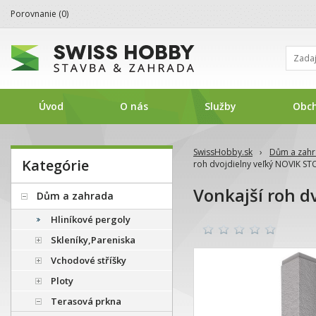
Porovnanie (
0
)
Úvod
O nás
Služby
Obc
SwissHobby.sk
›
Dům a zah
Kategórie
roh dvojdielny veľký NOVIK S
Vonkajší roh d
Dům a zahrada
Hliníkové pergoly
Skleníky,Pareniska
Vchodové stříšky
Ploty
Terasová prkna