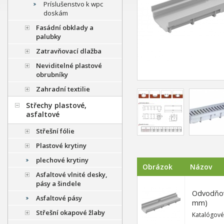
Príslušenstvo k wpc
doskám
Fasádní obklady a
palubky
Zatravňovací dlažba
Neviditelné plastové
obrubníky
Zahradní textilie
Střechy plastové,
asfaltové
Střešní fólie
Plastové krytiny
plechové krytiny
Obrázok
Názov
Asfaltové vlnité desky,
pásy a šindele
Odvodňova
Asfaltové pásy
mm)
Střešní okapové žlaby
Katalógové