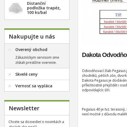
Distanční
podložka trapéz,
100 ks/bal
Nakupujte u nás
Overený obchod
Dakota Odvodňov
Zákazníckym servisom sme
získali prestížne overenie.
Odvodňovací žlab Pegasus j
Skvelé ceny
chodníků, pěších zón, dvor
Dakota Pegasus je dodáván v
příležitostně přejíždět i o
Vernosť sa vypláca
odpovídajícíc šíři.
Newsletter
Pegasus 40 je tvz. terasový
není možné z důvodu malého 
Chcete sa dozvedieť o novinkách a
akciách ako prvý?