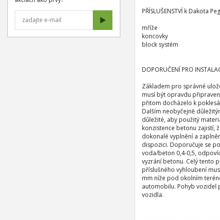
PŘÍSLUŠENSTVÍ k Dakota Pe
mříže
koncovky
block systém
DOPORUČENÍ PRO INSTALAC
Základem pro správné uložen
musí být opravdu připraven
přitom docházelo k poklesáv
Dalším neobyčejně důležitým
důležité, aby použitý materi
konzistence betonu zajistí,
dokonalé vyplnění a zaplnění
dispozici. Doporučuje se 
voda/beton 0,4-0,5, odpovíd
vyzrání betonu. Celý tento
příslušného vyhloubení musí
mm níže pod okolním terénem
automobilu. Pohyb vozidel 
vozidla.