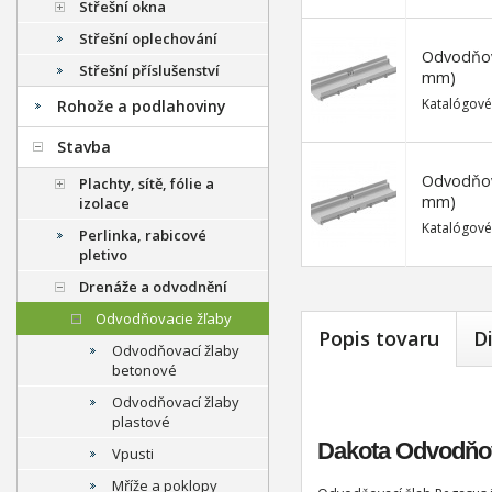
Střešní okna
Střešní oplechování
Odvodňova
Střešní příslušenství
mm)
Katalógové
Rohože a podlahoviny
Stavba
Odvodňov
Plachty, sítě, fólie a
mm)
izolace
Katalógové
Perlinka, rabicové
pletivo
Drenáže a odvodnění
Odvodňovacie žľaby
Popis tovaru
D
Odvodňovací žlaby
betonové
Odvodňovací žlaby
plastové
Dakota Odvodňov
Vpusti
Mříže a poklopy