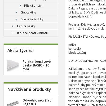
Odvodňovací žlab Pegasus j
chodníků, pěších zón, dvor
Příslušenství
Dakota Pegasus je dodáván v
Geotextílie
příležitostně přejíždět i o
odpovídajícíc šíři.
Drenážní trubky
Pegasus 40 je tvz. terasový
Lepící pásky
není možné z důvodu malého 
Izolace proti vlhkosti
PŘÍSLUŠENSTVÍ k Dakota Pe
mříže
koncovky
Akcia týždňa
block systém
DOPORUČENÍ PRO INSTALAC
Polykarbonátové
desky BASIC - 10
mm
Základem pro správné uložen
musí být opravdu připraven
přitom docházelo k poklesáv
Dalším neobyčejně důležitým
důležité, aby použitý materi
Navštívené produkty
konzistence betonu zajistí,
dokonalé vyplnění a zaplnění
dispozici. Doporučuje se 
Odvodňovací žľab
voda/beton 0,4-0,5, odpovíd
Pegasus
vyzrání betonu. Celý tento