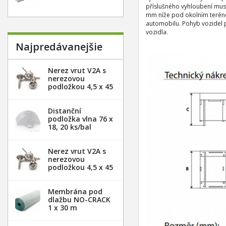
příslušného vyhloubení musí
mm níže pod okolním terénem
automobilu. Pohyb vozidel 
vozidla.
Najpredávanejšie
Nerez vrut V2A s
nerezovou
podložkou 4,5 x 45
mm - 20ks
Distanční
podložka vlna 76 x
18, 20 ks/bal
Nerez vrut V2A s
nerezovou
podložkou 4,5 x 45
mm - 100ks
Membrána pod
dlažbu NO-CRACK
1 x 30 m