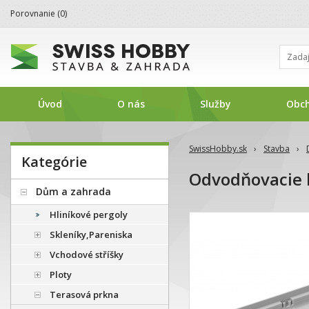
Porovnanie (
0
)
Úvod
O nás
Služby
Obc
SwissHobby.sk
›
Stavba
›
Kategórie
Odvodňovacie 
Dům a zahrada
Hliníkové pergoly
Skleníky,Pareniska
Vchodové stříšky
Ploty
Terasová prkna