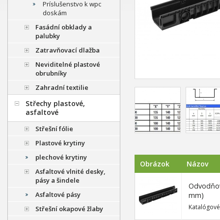
Príslušenstvo k wpc
doskám
Fasádní obklady a
palubky
Zatravňovací dlažba
Neviditelné plastové
obrubníky
Zahradní textilie
Střechy plastové,
asfaltové
Střešní fólie
Plastové krytiny
plechové krytiny
Obrázok
Názov
Asfaltové vlnité desky,
pásy a šindele
Odvodňova
Asfaltové pásy
mm)
Katalógové
Střešní okapové žlaby