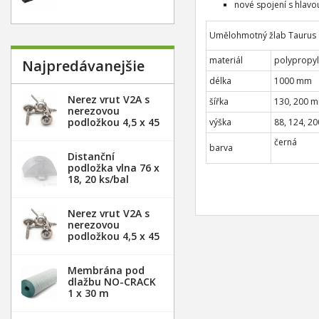
nové spojení s hlavo
Umělohmotný žlab Taurus
materiál
polypropy
Najpredávanejšie
délka
1000 mm
Nerez vrut V2A s
šířka
130, 200 
nerezovou
podložkou 4,5 x 45
výška
88, 124, 2
mm - 20ks
černá
barva
Distanční
podložka vlna 76 x
18, 20 ks/bal
Nerez vrut V2A s
nerezovou
podložkou 4,5 x 45
mm - 100ks
Membrána pod
dlažbu NO-CRACK
1 x 30 m