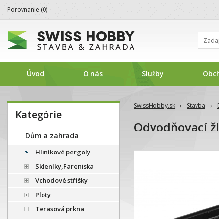
Porovnanie (
0
)
Úvod
O nás
Služby
Obc
SwissHobby.sk
›
Stavba
›
Kategórie
Odvodňovací ž
Dům a zahrada
Hliníkové pergoly
Skleníky,Pareniska
Vchodové stříšky
Ploty
Terasová prkna