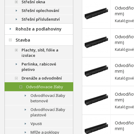
Střešní okna
Odvodňova
Střešní oplechování
mm)
Střešní příslušenství
Katalógové
Rohože a podlahoviny
Odvodňova
Stavba
mm)
Katalógové
Plachty, sítě, fólie a
izolace
Perlinka, rabicové
Odvodňova
pletivo
mm)
Drenáže a odvodnění
Katalógové
Odvodňovacie žľaby
Odvodňova
Odvodňovací žlaby
mm)
betonové
Katalógové
Odvodňovací žlaby
plastové
Odvodňova
Vpusti
mm)
Mříže a poklopy