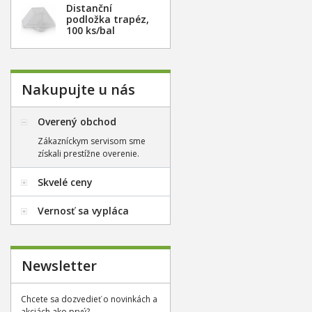
Distanční
podložka trapéz,
100 ks/bal
Nakupujte u nás
Overený obchod
Zákazníckym servisom sme
získali prestížne overenie.
Skvelé ceny
Vernosť sa vypláca
Newsletter
Chcete sa dozvedieť o novinkách a
akciách ako prvý?