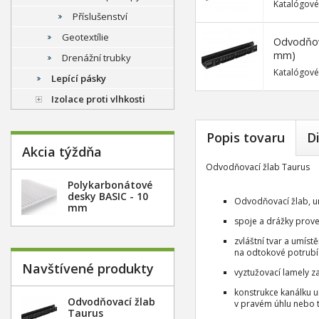
Katalógové
Příslušenství
Geotextílie
Odvodňova
mm)
Drenážní trubky
Katalógové
Lepící pásky
Izolace proti vlhkosti
Popis tovaru
D
Akcia týždňa
Odvodňovací žlab Taurus
Polykarbonátové
desky BASIC - 10
Odvodňovací žlab, ur
mm
spoje a drážky prove
zvláštní tvar a umíst
na odtokové potrubí 
Navštívené produkty
vyztužovací lamely za
konstrukce kanálku u
Odvodňovací žlab
v pravém úhlu nebo tv
Taurus