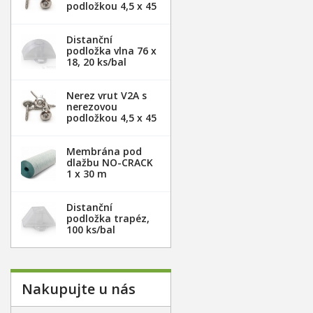
podložkou 4,5 x 45
mm - 20ks
Distanční
podložka vlna 76 x
18, 20 ks/bal
Nerez vrut V2A s
nerezovou
podložkou 4,5 x 45
mm - 100ks
Membrána pod
dlažbu NO-CRACK
1 x 30 m
Distanční
podložka trapéz,
100 ks/bal
Nakupujte u nás