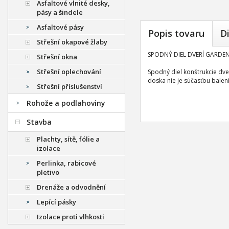
Asfaltové vlnité desky,
pásy a šindele
Asfaltové pásy
Popis tovaru
D
Střešní okapové žlaby
SPODNÝ DIEL DVERÍ GARDEN
Střešní okna
Střešní oplechování
Spodný diel konštrukcie dve
doska nie je súčasťou baleni
Střešní příslušenství
Rohože a podlahoviny
Stavba
Plachty, sítě, fólie a
izolace
Perlinka, rabicové
pletivo
Drenáže a odvodnění
Lepící pásky
Izolace proti vlhkosti