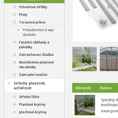
Vchodové stříšky
Ploty
Terasová prkna
Príslušenstvo k wpc
doskám
Fasádní obklady a
palubky
Zatravňovací dlažba
Neviditelné plastové
obrubníky
Zahradní textilie
Střechy plastové,
asfaltové
Obrázok
Názov
Střešní fólie
Spodný di
Plastové krytiny
konštrukc
Katalógové
plechové krytiny