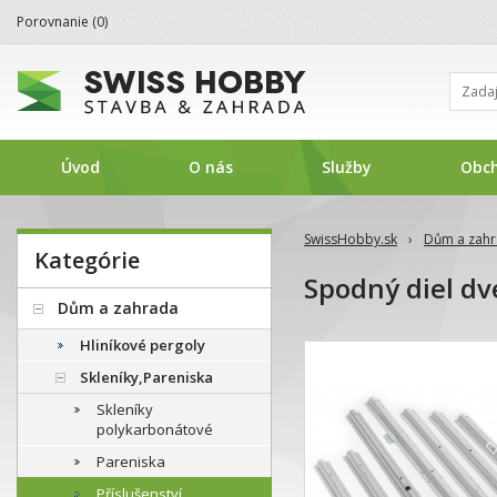
Porovnanie (
0
)
Úvod
O nás
Služby
Obc
SwissHobby.sk
›
Dům a zah
Kategórie
Spodný diel dv
Dům a zahrada
Hliníkové pergoly
Skleníky,Pareniska
Skleníky
polykarbonátové
Pareniska
Příslušenství