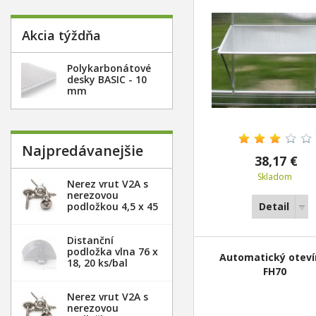
Akcia týždňa
Polykarbonátové
desky BASIC - 10
mm
Najpredávanejšie
38,17 €
Skladom
Nerez vrut V2A s
nerezovou
podložkou 4,5 x 45
Detail
mm - 20ks
Distanční
podložka vlna 76 x
Automatický oteví
18, 20 ks/bal
FH70
Nerez vrut V2A s
nerezovou