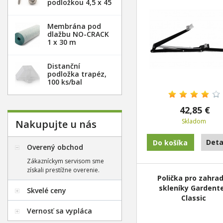
podložkou 4,5 x 45
mm - 100ks
Membrána pod
dlažbu NO-CRACK
1 x 30 m
Distanční
podložka trapéz,
100 ks/bal
42,85 €
Skladom
Nakupujte u nás
Deta
Overený obchod
Zákazníckym servisom sme
získali prestížne overenie.
Polička pro zahrad
skleníky Gardent
Skvelé ceny
Classic
Vernosť sa vypláca