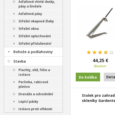
Asfaltové vlnité desky,
pásy a šindele
Asfaltové pásy
Střešní okapové žlaby
Střešní okna
Střešní oplechování
Střešní příslušenství
Rohože a podlahoviny
44,25 €
Stavba
Skladom
Plachty, sítě, fólie a
izolace
Deta
Perlinka, rabicové
pletivo
Drenáže a odvodnění
Stolek pro zahrad
skleníky Gardent
Lepící pásky
Izolace proti vlhkosti