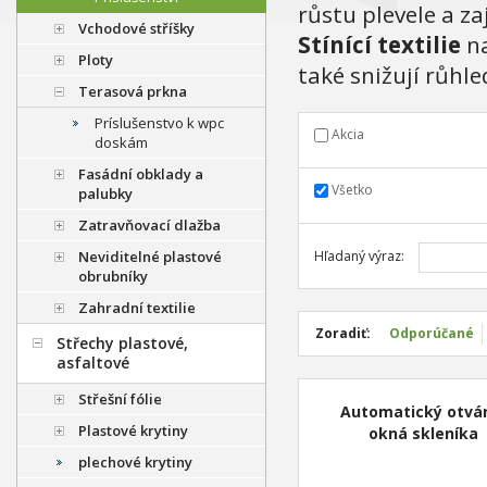
růstu plevele a za
Vchodové stříšky
Stínící textilie
na
Ploty
také snižují růhle
Terasová prkna
Príslušenstvo k wpc
Akcia
doskám
Fasádní obklady a
Všetko
palubky
Zatravňovací dlažba
Neviditelné plastové
Hľadaný výraz:
obrubníky
Zahradní textilie
Zoradiť:
Odporúčané
Střechy plastové,
asfaltové
Střešní fólie
Automatický otvá
Plastové krytiny
okná skleníka
plechové krytiny