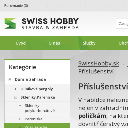
Porovnanie (
0
)
Úvod
O nás
Služby
Obc
SwissHobby.sk
›
Kategórie
Příslušenství
Dům a zahrada
Příslušenstv
Hliníkové pergoly
Skleníky,Pareniska
V nabídce nalezn
Skleníky
nejen v zahradním
polykarbonátové
poličkám
, na kt
Pareniska
dovnitř čerstvý v
Příslušenství