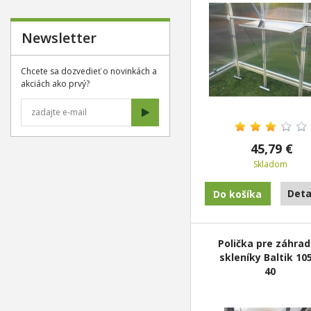
Newsletter
Chcete sa dozvedieť o novinkách a
akciách ako prvý?
45,79 €
Skladom
Deta
Polička pre záhra
skleníky Baltik 10
40