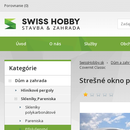
Porovnanie (
0
)
Úvod
O nás
Služby
Obc
SwissHobby.sk
›
Dům a zah
Kategórie
Covernit Classic
Strešné okno p
Dům a zahrada
Hliníkové pergoly
Skleníky,Pareniska
Skleníky
polykarbonátové
Pareniska
Příslušenství