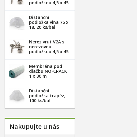
podložkou 4,5 x 45
mm - 20ks
Distanční
podložka vlna 76 x
18, 20 ks/bal
Nerez vrut V2A s
nerezovou
podložkou 4,5 x 45
mm - 100ks
Membrána pod
dlažbu NO-CRACK
1 x 30 m
Distanční
podložka trapéz,
100 ks/bal
Nakupujte u nás