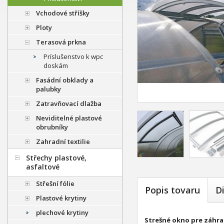
Vchodové stříšky
Ploty
Terasová prkna
Príslušenstvo k wpc
doskám
Fasádní obklady a
palubky
Zatravňovací dlažba
Neviditelné plastové
obrubníky
Zahradní textilie
Střechy plastové,
asfaltové
Střešní fólie
Popis tovaru
D
Plastové krytiny
plechové krytiny
Strešné okno pre záhrad