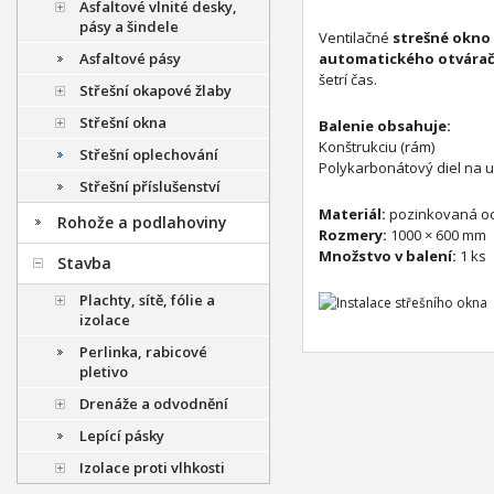
Asfaltové vlnité desky,
pásy a šindele
Ventilačné
strešné okno
Asfaltové pásy
automatického otvára
šetrí čas.
Střešní okapové žlaby
Střešní okna
Balenie obsahuje:
Konštrukciu (rám)
Střešní oplechování
Polykarbonátový diel na 
Střešní příslušenství
Materiál:
pozinkovaná oc
Rohože a podlahoviny
Rozmery:
1000 × 600 mm
Množstvo v balení:
1 ks
Stavba
Plachty, sítě, fólie a
izolace
Perlinka, rabicové
pletivo
Drenáže a odvodnění
Lepící pásky
Izolace proti vlhkosti